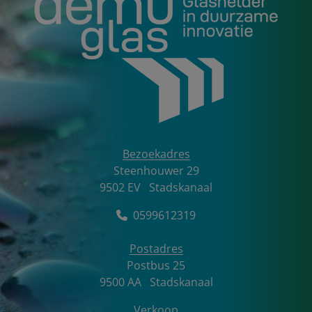
Bezoekadres
DemuGlas BV
Steenhouwer 29
9502 EV
Stadskanaal
0599612319
Postadres
Postbus
25
9500 AA
Stadskanaal
Verkoop