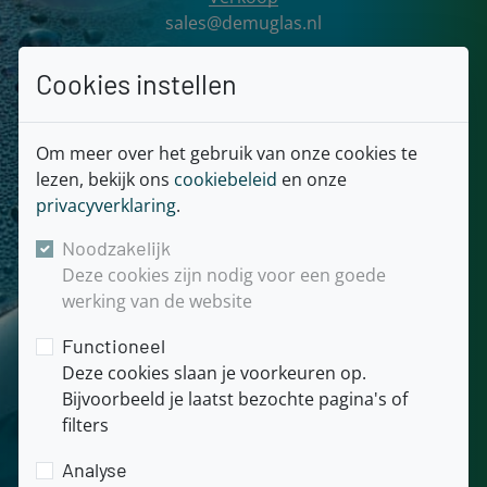
sales@demuglas.nl
Algemeen
Cookies instellen
info@demuglas.nl
Om meer over het gebruik van onze cookies te
KvK: 02062107
lezen, bekijk ons
cookiebeleid
en onze
BTW: NL806604190.B.01
privacyverklaring
.
Noodzakelijk
Deze cookies zijn nodig voor een goede
Snel naar
werking van de website
Home
Functioneel
Downloads
Deze cookies slaan je voorkeuren op.
Contact
Bijvoorbeeld je laatst bezochte pagina's of
Sitemap
filters
Over
Analyse