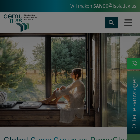
®
Wij maken
SANCO
isolatieglas
Offerte aanvragen
Global Glass Group en DemuGlas