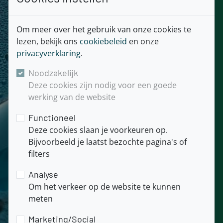
info@demuglas.nl
Om meer over het gebruik van onze cookies te
KvK: 02062107
lezen, bekijk ons
cookiebeleid
en onze
BTW: NL806604190.B.01
privacyverklaring
.
Noodzakelijk
Deze cookies zijn nodig voor een goede
Snel naar
werking van de website
Home
Functioneel
Downloads
Deze cookies slaan je voorkeuren op.
Contact
Bijvoorbeeld je laatst bezochte pagina's of
Sitemap
filters
Over
Analyse
DemuGlas
Om het verkeer op de website te kunnen
Voorwaarden
meten
Privacyverklaring
Marketing/Social
Disclaimer