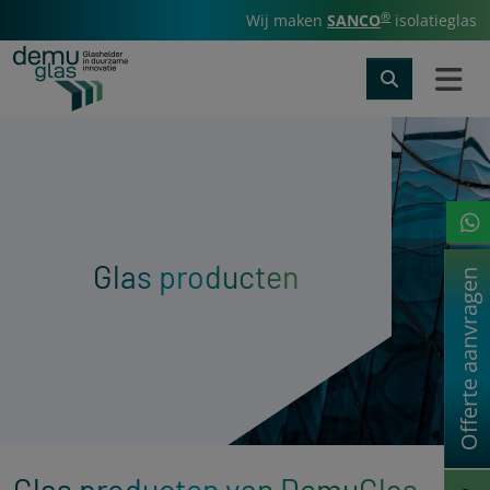
®
Wij maken
SANCO
isolatieglas
Glas producten
Offerte aanvragen
Glas producten van DemuGlas