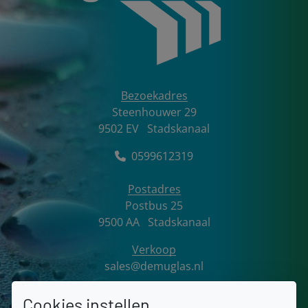
Bezoekadres
DemuGlas BV
Steenhouwer 29
9502 EV
Stadskanaal
0599612319
Postadres
Postbus
25
9500 AA
Stadskanaal
Verkoop
sales@demuglas.nl
Algemeen
Cookies instellen