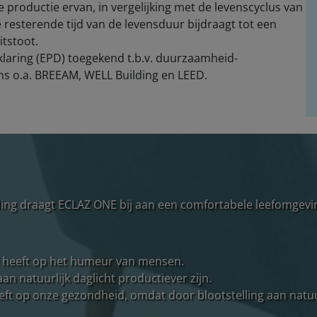
 productie ervan, in vergelijking met de levenscyclus van
de resterende tijd van de levensduur bijdraagt tot een
tstoot.
laring (EPD) toegekend t.b.v. duurzaamheid-
s o.a. BREEAM, WELL Building en LEED.
reding draagt ECLAZ ONE bij aan een comfortabele leefomgev
ed heeft op het humeur van mensen.
n natuurlijk daglicht productiever zijn.
 heeft op onze gezondheid, omdat door blootstelling aan nat