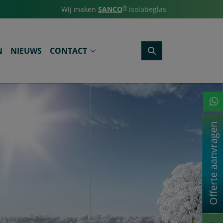
®
Wij maken
SANCO
isolatieglas
N
NIEUWS
CONTACT
Offerte aanvragen