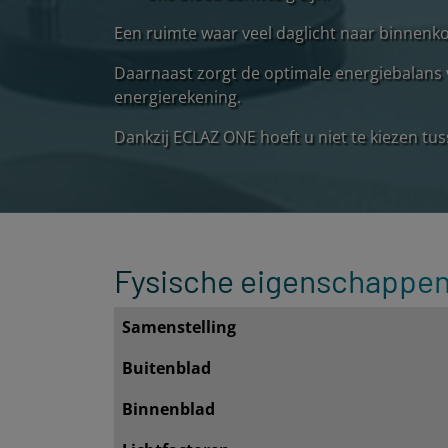
Een ruimte waar veel daglicht naar binnenko
Daarnaast zorgt de optimale energiebalans 
energierekening.
Dankzij ECLAZ ONE hoeft u niet te kiezen tus
Fysische eigenschappe
Samenstelling
Buitenblad
Binnenblad