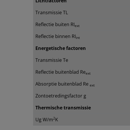
Lichtfactoren
Transmissie TL
Reflectie buiten RI
ext
Reflectie binnen RI
int
Energetische factoren
Transmissie Te
Reflectie buitenblad Re
ext
Absorptie buitenblad Re
ext
Zontoetredingsfactor g
Thermische transmissie
2
Ug W/m
K