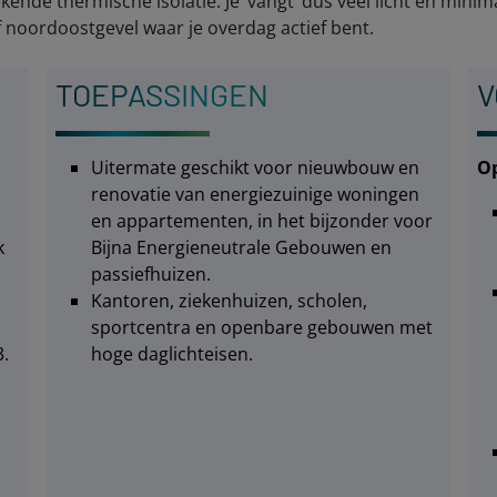
nde thermische isolatie. Je ‘vangt’ dus veel licht en minimal
 noordoostgevel waar je overdag actief bent.
TOEPASSINGEN
V
Uitermate geschikt voor nieuwbouw en
Op
renovatie van energiezuinige woningen
en appartementen, in het bijzonder voor
k
Bijna Energieneutrale Gebouwen en
passiefhuizen.
Kantoren, ziekenhuizen, scholen,
sportcentra en openbare gebouwen met
3.
hoge daglichteisen.