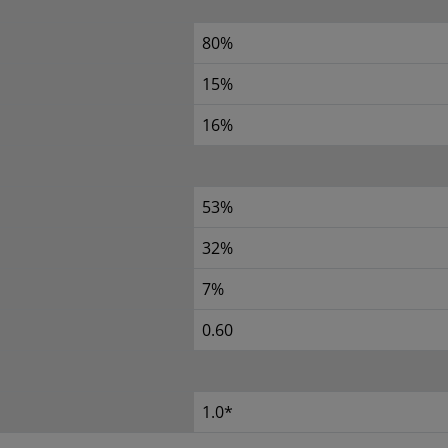
80%
15%
16%
53%
32%
7%
0.60
1.0*